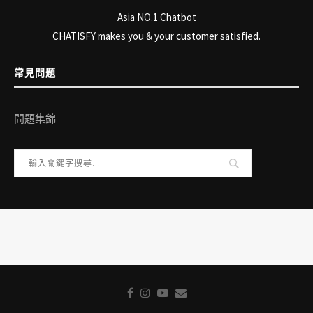
Asia NO.1 Chatbot
CHATISFY makes you & your customer satisfied.
常見問題
問題集錦