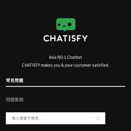
Asia NO.1 Chatbot
CHATISFY makes you & your customer satisfied.
常見問題
問題集錦