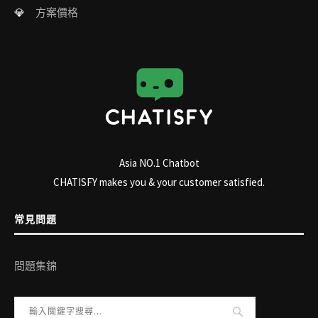
💎
方案價格
Asia NO.1 Chatbot
CHATISFY makes you & your customer satisfied.
常見問題
問題集錦